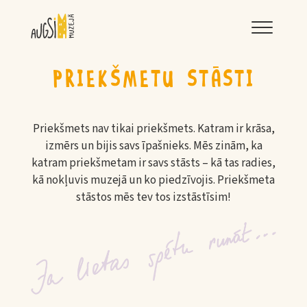
LNRMM
PRIEKŠMETU STĀSTI
Priekšmets nav tikai priekšmets. Katram ir krāsa,
izmērs un bijis savs īpašnieks. Mēs zinām, ka
katram priekšmetam ir savs stāsts – kā tas radies,
kā nokļuvis muzejā un ko piedzīvojis. Priekšmeta
stāstos mēs tev tos izstāstīsim!