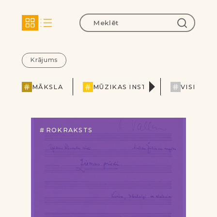
Krājums
MĀKSLA
MŪZIKAS INSTRUMENTI
VISI
P
ROKRAKSTS