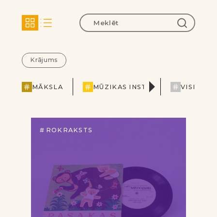
Krājums
MĀKSLA
MŪZIKAS INSTRUMENTI
VISI
P
ROKRAKSTS