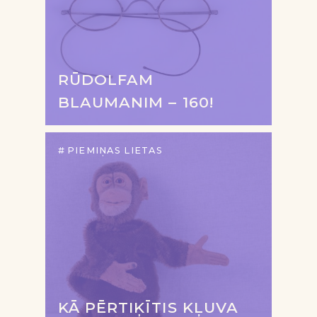
RŪDOLFAM
BLAUMANIM – 160!
PIEMIŅAS LIETAS
KĀ PĒRTIĶĪTIS KĻUVA