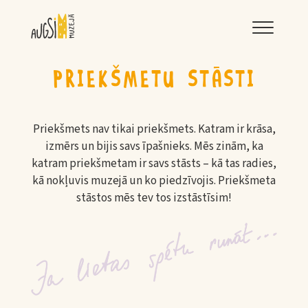
LNRMM
PRIEKŠMETU STĀSTI
Priekšmets nav tikai priekšmets. Katram ir krāsa,
izmērs un bijis savs īpašnieks. Mēs zinām, ka
katram priekšmetam ir savs stāsts – kā tas radies,
kā nokļuvis muzejā un ko piedzīvojis. Priekšmeta
stāstos mēs tev tos izstāstīsim!