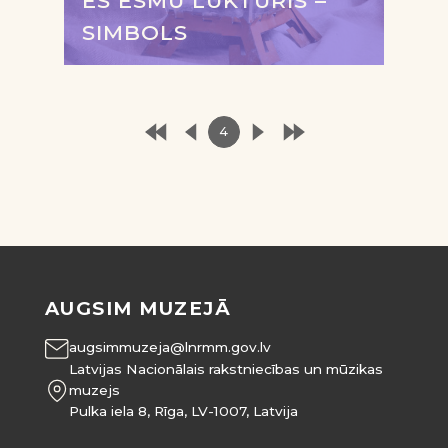
ES ESMU LUKTURIS –
SIMBOLS
4
AUGSIM MUZEJĀ
augsimmuzeja@lnrmm.gov.lv
Latvijas Nacionālais rakstniecības un mūzikas
muzejs
Pulka iela 8, Rīga, LV-1007, Latvija