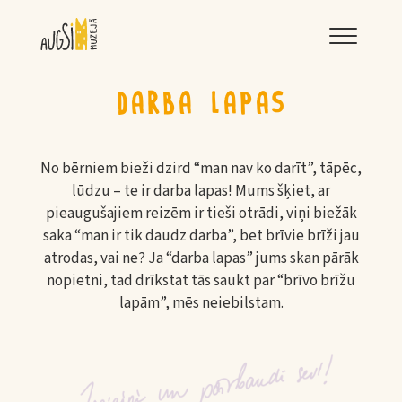
LNRMM
DARBA LAPAS
No bērniem bieži dzird “man nav ko darīt”, tāpēc,
lūdzu – te ir darba lapas! Mums šķiet, ar
pieaugušajiem reizēm ir tieši otrādi, viņi biežāk
saka “man ir tik daudz darba”, bet brīvie brīži jau
atrodas, vai ne? Ja “darba lapas” jums skan pārāk
nopietni, tad drīkstat tās saukt par “brīvo brīžu
lapām”, mēs neiebilstam.