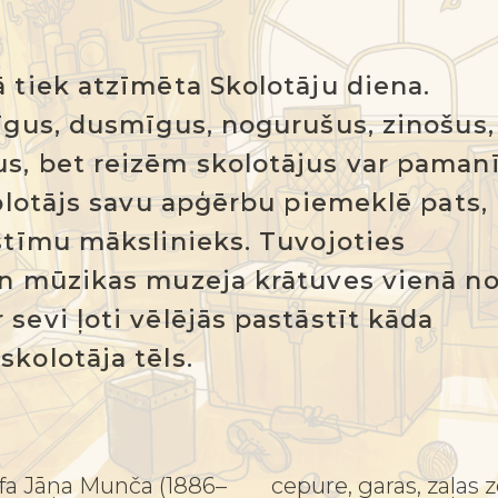
 tiek atzīmēta Skolotāju diena.
dīgus, dusmīgus, nogurušus, zinošus,
s, bet reizēm skolotājus var paman
kolotājs savu apģērbu piemeklē pats,
stīmu mākslinieks. Tuvojoties
un mūzikas muzeja krātuves vienā n
sevi ļoti vēlējās pastāstīt kāda
kolotāja tēls.
fa Jāņa Munča (1886–
cepure, garas, zaļas