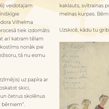
66) veidotajam
kaklauts, svītrainas 
nišķīgie
melnas kurpes. Bērn
odora Vilhelma
Uzskicē, kādu tu grib
procesā tiek izdomāts
at arī katram tēlam
s kostīms nonāk pie
režisoru, tā nu esmu
zīmējis) uz papīra ar
pskatot skici,
 un četrus skolēnus
r bērniem”.