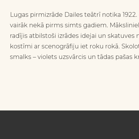
Lugas pirmizrāde Dailes teātrī notika 1922
vairāk nekā pirms simts gadiem. Mākslinie
radījis atbilstoši izrādes idejai un skatuv
kostīmi ar scenogrāfiju
iet roku rokā
. Skolo
smalks – violets uzsvārcis un tādas pašas kr