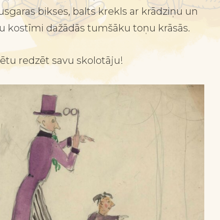
pusgaras bikses, balts krekls ar krādziņu un
u kostīmi dažādās tumšāku toņu krāsās.
ētu redzēt savu skolotāju!