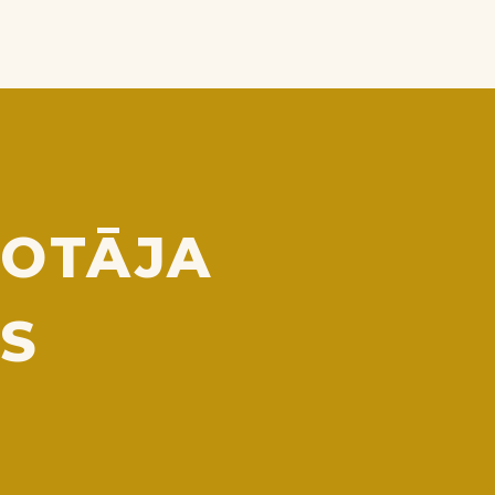
LOTĀJA
S