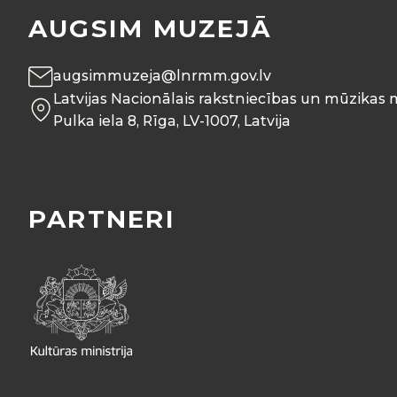
AUGSIM MUZEJĀ
augsimmuzeja@lnrmm.gov.lv
Latvijas Nacionālais rakstniecības un mūzikas 
Pulka iela 8, Rīga, LV-1007, Latvija
PARTNERI