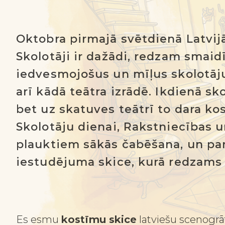
Oktobra pirmajā svētdienā Latvijā
Skolotāji ir dažādi, redzam smai
iedvesmojošus un mīļus skolotāju
arī kādā teātra izrādē. Ikdienā s
bet uz skatuves teātrī to dara ko
Skolotāju dienai, Rakstniecības 
plauktiem sākās čabēšana, un par 
iestudējuma skice, kurā redzams s
Es esmu
kostīmu skice
latviešu scenogrā