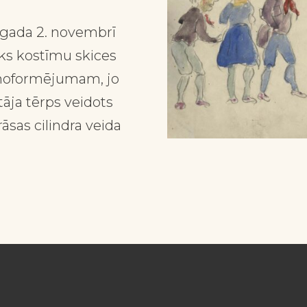
. gada 2. novembrī
ks kostīmu skices
es noformējumam, jo
tāja tērps veidots
āsas cilindra veida