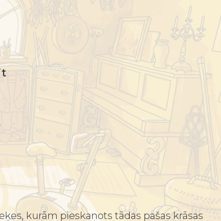
īt
o
 zeķes, kurām pieskaņots tādas pašas krāsas