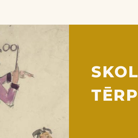
SKO
TĒRP