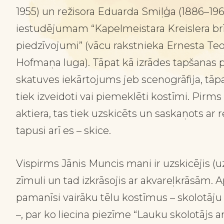
1955) un režisora Eduarda Smiļģa (1886–19
iestudējumam “Kapelmeistara Kreislera brī
piedzīvojumi” (vācu rakstnieka Ernesta Te
Hofmaņa luga). Tāpat kā izrādes tapšanas 
skatuves iekārtojums jeb scenogrāfija, tāp
tiek izveidoti vai piemeklēti kostīmi. Pirm
aktiera, tas tiek uzskicēts un saskaņots ar 
tapusi arī es – skice.
Vispirms Jānis Muncis mani ir uzskicējis (uz
zīmuli un tad izkrāsojis ar akvareļkrāsām. A
pamanīsi vairāku tēlu kostīmus – skolotāju
–, par ko liecina piezīme “Lauku skolotājs a