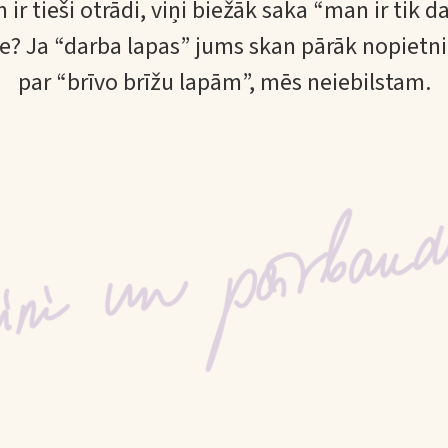
r tieši otrādi, viņi biežāk saka “man ir tik d
 ne? Ja “darba lapas” jums skan pārāk nopietni,
par “brīvo brīžu lapām”, mēs neiebilstam.