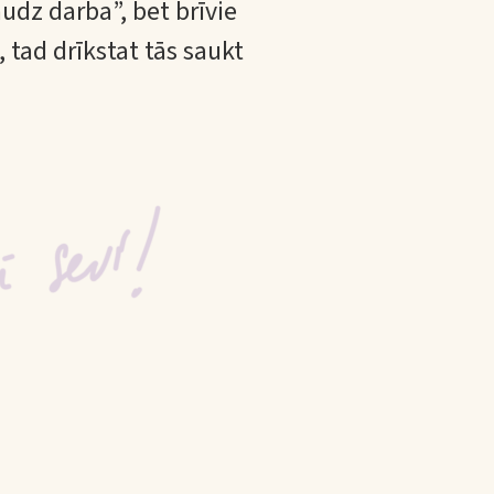
audz darba”, bet brīvie
 tad drīkstat tās saukt