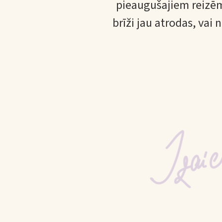
pieaugušajiem reizēm i
brīži jau atrodas, vai