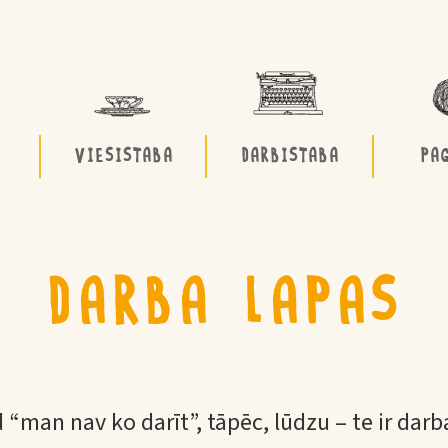
VIESISTABA
DARBISTABA
PA
DARBA LAPAS
 “man nav ko darīt”, tāpēc, lūdzu – te ir darb