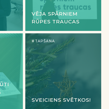
VĒJA SPĀRNIEM
RŪPES TRAUCAS
TAPŠANA
ŪTI
S
SVEICIENS SVĒTKOS!