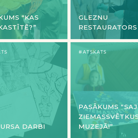
KUMS “KAS
GLEZNU
KASTĪTĒ?”
RESTAURATORS
ATS
ATSKATS
PASĀKUMS “SAJ
ZIEMASSVĒTKU
URSA DARBI
MUZEJĀ!”