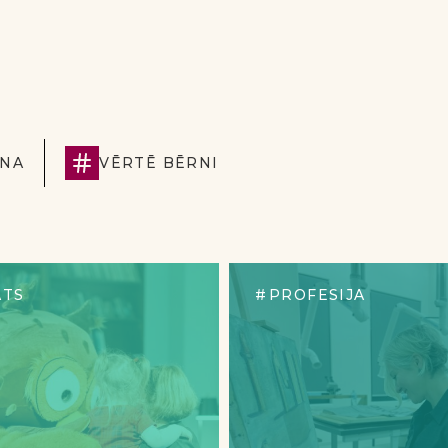
ANA
VĒRTĒ BĒRNI
ATS
PROFESIJA