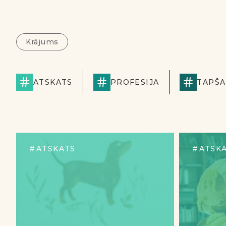
Krājums
ATSKATS
PROFESIJA
TAPŠ
ATSKATS
ATSK