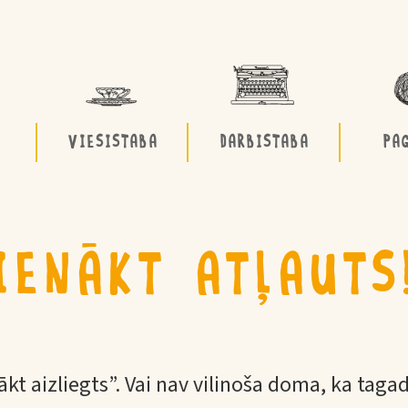
VIESISTABA
DARBISTABA
PA
IENĀKT ATĻAUTS
kt aizliegts”. Vai nav vilinoša doma, ka tagad 