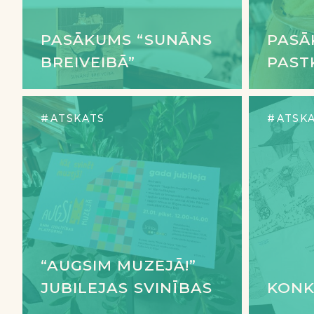
PASĀKUMS “SUNĀNS
PASĀ
BREIVEIBĀ”
PAST
ATSKATS
ATSK
“AUGSIM MUZEJĀ!”
JUBILEJAS SVINĪBAS
KONK