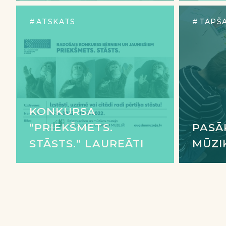
ATSKATS
TAPŠ
KONKURSA
“PRIEKŠMETS.
PASĀ
STĀSTS.” LAUREĀTI
MŪZI