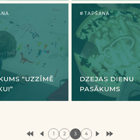
ANA
TAPŠANA
KUMS “UZZĪMĒ
DZEJAS DIENU
KU!”
PASĀKUMS
1
2
3
4