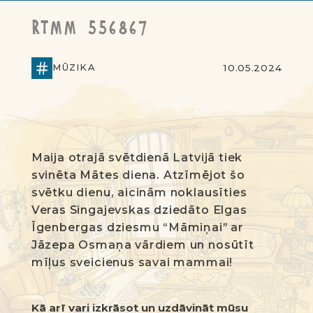
RTMM 556867
MŪZIKA
10.05.2024
Maija otrajā svētdienā Latvijā tiek
svinēta Mātes diena. Atzīmējot šo
svētku dienu, aicinām noklausīties
Veras Singajevskas dziedāto Elgas
Īgenbergas dziesmu “Māmiņai” ar
Jāzepa Osmaņa vārdiem un nosūtīt
mīļus sveicienus savai mammai!
Kā arī vari izkrāsot un uzdāvināt mūsu