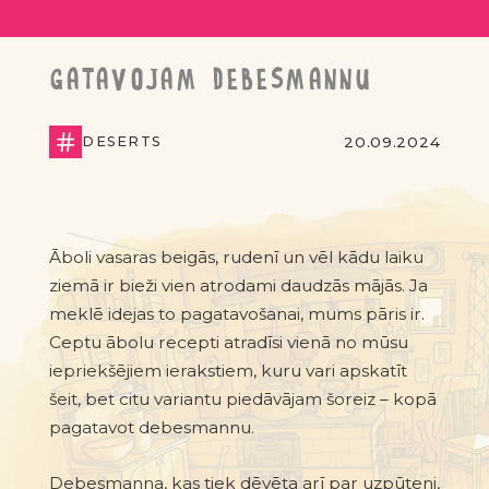
GATAVOJAM DEBESMANNU
DESERTS
20.09.2024
Āboli vasaras beigās, rudenī un vēl kādu laiku
ziemā ir bieži vien atrodami daudzās mājās. Ja
meklē idejas to pagatavošanai, mums pāris ir.
Ceptu ābolu recepti atradīsi vienā no mūsu
iepriekšējiem ierakstiem, kuru vari apskatīt
šeit
, bet citu variantu piedāvājam šoreiz
–
kopā
pagatavot debesmannu.
Debesmanna, kas tiek dēvēta arī par uzpūteni,