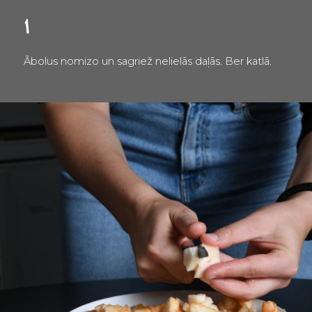
1
Ābolus nomizo un sagriež nelielās daļās. Ber katlā.