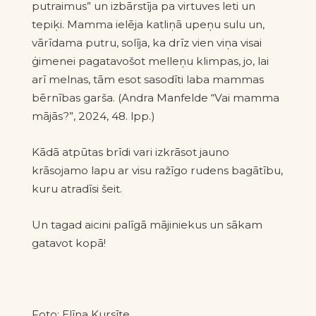
putraimus” un izbārstīja pa virtuves leti un
tepiķi. Mamma ielēja katliņā upeņu sulu un,
vārīdama putru, solīja, ka drīz vien viņa visai
ģimenei pagatavošot melleņu klimpas, jo, lai
arī melnas, tām esot sasodīti laba mammas
bērnības garša.
(Andra Manfelde “Vai mamma
mājās?”, 2024, 48. lpp.)
Kādā atpūtas brīdi vari izkrāsot jauno
krāsojamo lapu ar visu ražīgo rudens bagātību,
kuru atradīsi
šeit
.
Un tagad aicini palīgā mājiniekus un sākam
gatavot kopā!
Foto: Elīna Kursīte