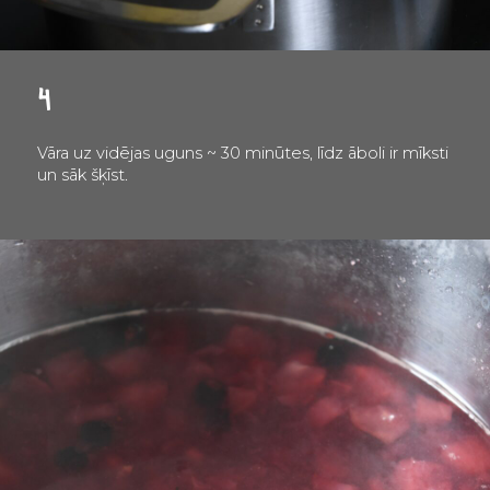
4
Vāra uz vidējas uguns ~ 30 minūtes, līdz āboli ir mīksti
un sāk šķīst.