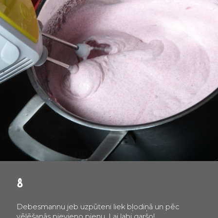
8
Debesmannu jeb uzpūteni liek bļodiņā un pēc
vēlēšanās pievieno pienu. Lai labi garšo!