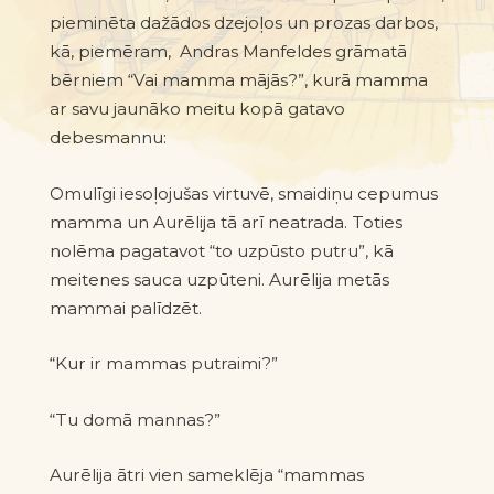
pieminēta dažādos dzejoļos un prozas darbos,
kā, piemēram, Andras Manfeldes grāmatā
bērniem “Vai mamma mājās?”, kurā mamma
ar savu jaunāko meitu kopā gatavo
debesmannu:
Omulīgi iesoļojušas virtuvē, smaidiņu cepumus
mamma un Aurēlija tā arī neatrada. Toties
nolēma pagatavot “to uzpūsto putru”, kā
meitenes sauca uzpūteni. Aurēlija metās
mammai palīdzēt.
“Kur ir mammas putraimi?”
“Tu domā mannas?”
Aurēlija ātri vien sameklēja “mammas