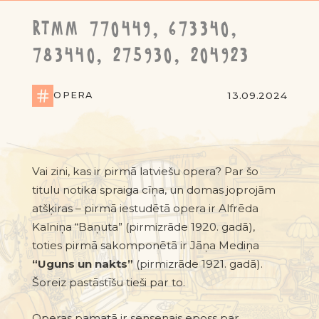
RTMM 770449, 673340,
783440, 275930, 204923
OPERA
13.09.2024
Vai zini, kas ir pirmā latviešu opera? Par šo
titulu notika spraiga cīņa, un domas joprojām
atšķiras
–
pirmā iestudētā opera ir Alfrēda
Kalniņa “Baņuta” (pirmizrāde 1920. gadā),
toties pirmā sakomponētā ir Jāņa Mediņa
“Uguns un nakts”
(pirmizrāde 1921. gadā).
Šoreiz pastāstīšu tieši par to.
Operas pamatā ir sensenais eposs par