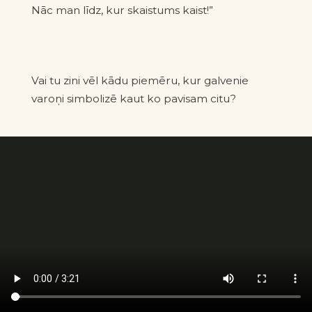
Nāc man līdz, kur skaistums kaist!”
Vai tu zini vēl kādu piemēru, kur galvenie
varoņi simbolizē kaut ko pavisam citu?