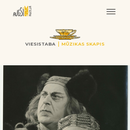
LNRMM
VIESISTABA
MŪZIKAS SKAPIS