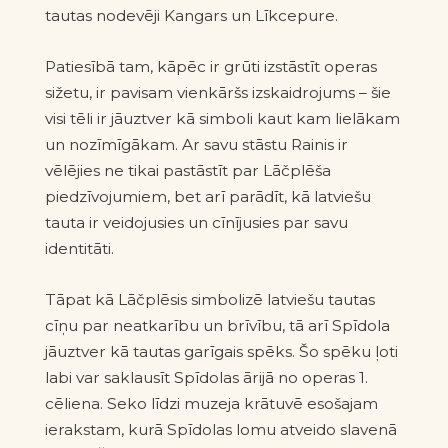
tautas nodevēji Kangars un Līkcepure.
Patiesībā tam, kāpēc ir grūti izstāstīt operas
sižetu, ir pavisam vienkāršs izskaidrojums
–
šie
visi tēli ir jāuztver kā simboli kaut kam lielākam
un nozīmīgākam. Ar savu stāstu Rainis ir
vēlējies ne tikai pastāstīt par Lāčplēša
piedzīvojumiem, bet arī parādīt, kā latviešu
tauta ir veidojusies un cīnījusies par savu
identitāti.
Tāpat kā Lāčplēsis simbolizē latviešu tautas
cīņu par neatkarību un brīvību, tā arī Spīdola
jāuztver kā tautas garīgais spēks. Šo spēku ļoti
labi var saklausīt Spīdolas ārijā no operas 1.
cēliena. Seko līdzi muzeja krātuvē esošajam
ierakstam, kurā Spīdolas lomu atveido slavenā