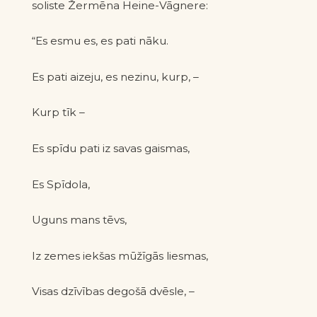
soliste Žermēna Heine-Vāgnere:
“Es esmu es, es pati nāku.
Es pati aizeju, es nezinu, kurp,
–
Kurp tīk
–
Es spīdu pati iz savas gaismas,
Es Spīdola,
Uguns mans tēvs,
Iz zemes iekšas mūžīgās liesmas,
Visas dzīvības degošā dvēsle,
–