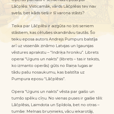
Lāčplēsi. Visticamāk, vārds
Lāčplēsis
tev nav
svešs, bet kāds tieši ir šī varoņa stāsts?
Teika par Lāčplēsi ir aizgūta no ļoti seniem
stāstiem, kas cēlušies skandināvu tautās. Šo
teiku eposa autors Andrejs Pumpurs balstīja
arī uz vissenāk zināmo Latvijas un Igaunijas
vēstures aprakstu
–
“Indriķa hroniku”. Librets
operai “Uguns un nakts” (librets – tas ir teksts,
ko izmanto operās) gūts no Raiņa lugas ar
tādu pašu nosaukumu, kas balstīta uz
Pumpura eposu “Lāčplēsis”.
Opera “Uguns un nakts” vēsta par gaišo un
tumšo spēku cīņu. No vienas puses ir gaišie tēli:
Lāčplēsis, Laimdota un Spīdola, bet no otras
–
tumšie: Melnais bruņinieks, vācu iekarotāji,