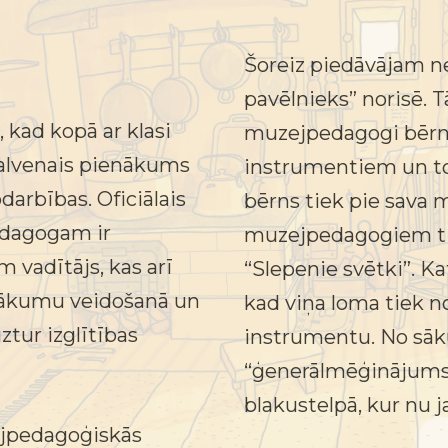
Šoreiz piedāvājam n
pavēlnieks” norisē. T
 kad kopā ar klasi
muzejpedagogi bērnu
alvenais pienākums
instrumentiem un to 
arbības. Oficiālais
bērns tiek pie sava 
dagogam ir
muzejpedagogiem tie
 vadītājs, kas arī
“Slepenie svētki”. K
asākumu veidošanā un
kad viņa loma tiek n
ztur izglītības
instrumentu. No sāk
“ģenerālmēģinājums”
blakustelpā, kur nu 
ejpedagoģiskās