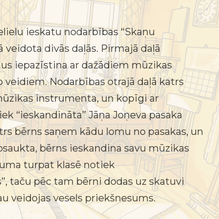
elielu ieskatu nodarbības “Skaņu
ā veidota divās daļās. Pirmajā daļā
s iepazīstina ar dažādiem mūzikas
veidiem. Nodarbības otrajā daļā katrs
mūzikas instrumenta, un kopīgi ar
k “ieskandināta” Jāņa Joņeva pasaka
atrs bērns saņem kādu lomu no pasakas, un
osaukta, bērns ieskandina savu mūzikas
uma turpat klasē notiek
, taču pēc tam bērni dodas uz skatuvi
jau veidojas vesels priekšnesums.