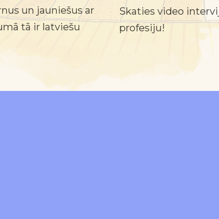
rnus un jauniešus ar
Skaties video interv
ā tā ir latviešu
profesiju!