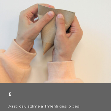
6
Arī šo galu aizlīmē ar līmlenti cieši jo cieši.