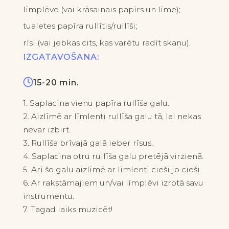
līmplēve (vai krāsainais papīrs un līme);
tualetes papīra rullītis/rullīši;
rīsi (vai jebkas cits, kas varētu radīt skaņu).
IZGATAVOŠANA:
15-20 min.
1. Saplacina vienu papīra rullīša galu.
2. Aizlīmē ar līmlenti rullīša galu tā, lai nekas
nevar izbirt.
3. Rullīša brīvajā galā ieber rīsus.
4. Saplacina otru rullīša galu pretējā virzienā.
5. Arī šo galu aizlīmē ar līmlenti cieši jo cieši.
6. Ar rakstāmajiem un/vai līmplēvi izrotā savu
instrumentu.
7. Tagad laiks muzicēt!