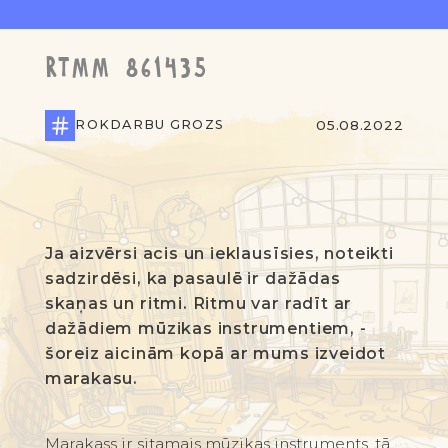
RTMM 861435
ROKDARBU GROZS
05.08.2022
Ja aizvērsi acis un ieklausīsies, noteikti
sadzirdēsi, ka pasaulē ir dažādas
skaņas un ritmi. Ritmu var radīt ar
dažādiem mūzikas instrumentiem, -
šoreiz aicinām kopā ar mums izveidot
marakasu.
Marakass ir sitamais mūzikas instruments, tā