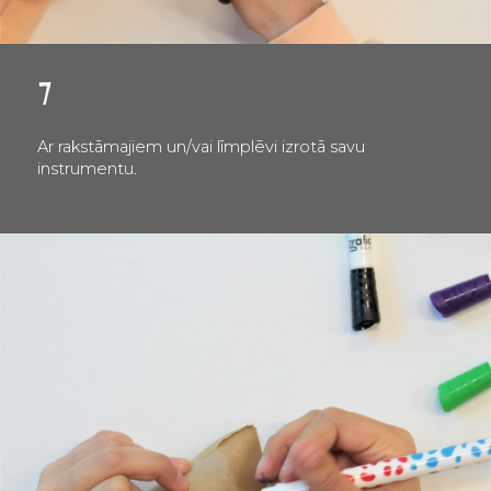
7
Ar rakstāmajiem un/vai līmplēvi izrotā savu
instrumentu.