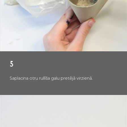
5
Saplacina otru rullīša galu pretējā virzienā.