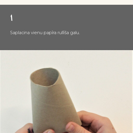
1
Saplacina vienu papīra rullīša galu.