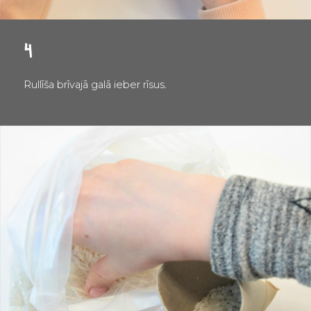
4
Rullīša brīvajā galā ieber rīsus.