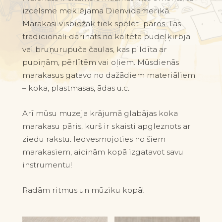
izcelsme meklējama Dienvidamerikā.
Marakasi visbiežāk tiek spēlēti pāros. Tas
tradicionāli darināts no kaltēta pudeļķirbja
vai bruņurupuča čaulas, kas pildīta ar
pupiņām, pērlītēm vai oļiem. Mūsdienās
marakasus gatavo no dažādiem materiāliem
– koka, plastmasas, ādas u.c.
Arī mūsu muzeja krājumā glabājas koka
marakasu pāris, kurš ir skaisti apgleznots ar
ziedu rakstu. Iedvesmojoties no šiem
marakasiem, aicinām kopā izgatavot savu
instrumentu!
Radām ritmus un mūziku kopā!