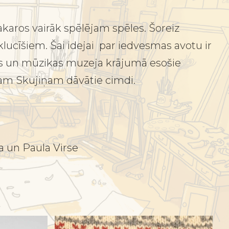
karos vairāk spēlējam spēles. Šoreiz
klucīšiem. Šai idejai par iedvesmas avotu ir
as un mūzikas muzeja krājumā esošie
m Skujiņam dāvātie cimdi.
 un Paula Virse