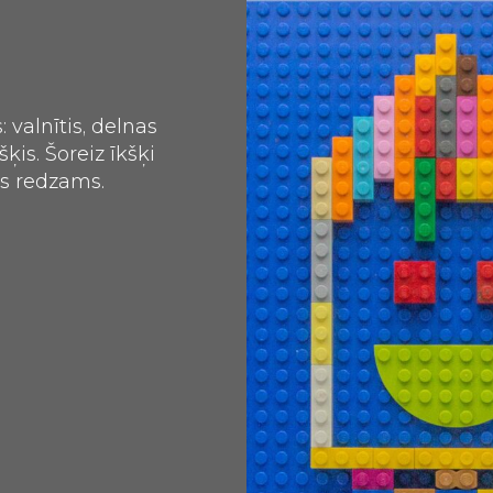
 valnītis, delnas
is. Šoreiz īkšķi
ūs redzams.