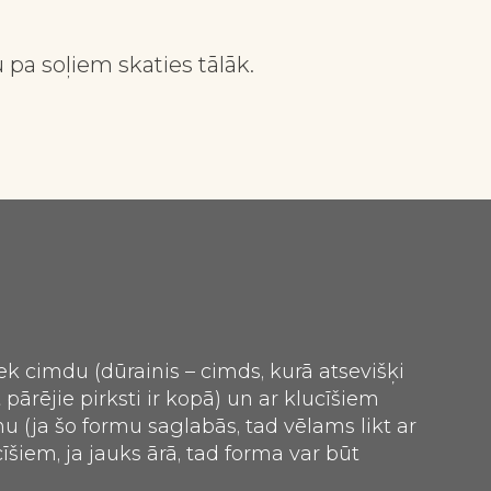
pa soļiem skaties tālāk.
k cimdu (dūrainis – cimds, kurā atsevišķi
t pārējie pirksti ir kopā) un ar klucīšiem
u (ja šo formu saglabās, tad vēlams likt ar
īšiem, ja jauks ārā, tad forma var būt