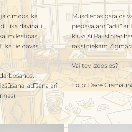
īja cimdos, ka
Mūsdienās garajos va
di tika dāvināti
piedāvājam “adīt” ar 
a, mīlestības,
kļuvuši Rakstniecīb
t, ka tie dāvās
rakstniekam Zigmāra
Vai tev izdosies?
odarbošanos,
Foto: Dace Grāmatiņa
 izšūšana, adīšana arī
iņas).