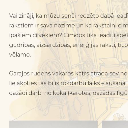
Vai zināji, ka mūzu senči redzēto dabā iead
rakstiem ir sava nozīme un ka rakstaini cim
īpašiem cilvēkiem? Cimdos tika ieadīti spēk
gudrības, aizsardzības, enerģijas raksti, tico
vēlamo.
Garajos rudens vakaros katrs atrada sev n
lielākoties tas bijis rokdarbu laiks – aušana,
dažādi darbi no koka (karotes, dažādas figūr