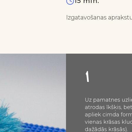
15 min.
Izgatavošanas aprakstu 
1
Uz pamatnes uzlie
atrodas īkšķis, be
apliek cimda form
vienas krāsas kluc
dažādās krāsās).