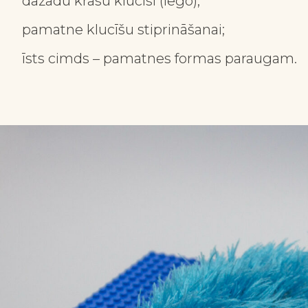
dažādu krāsu klucīši (lego);
pamatne klucīšu stiprināšanai;
īsts cimds – pamatnes formas paraugam.