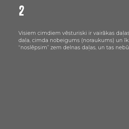
2
Visiem cimdiem vēsturiski ir vairākas daļas:
daļa, cimda nobeigums (noraukums) un īkšķ
“noslēpsim” zem delnas daļas, un tas neb