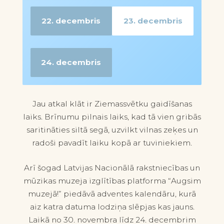
22. decembris
23. decembris
Opens in a modal
Opens in a modal
24. decembris
Opens in a modal
Jau atkal klāt ir Ziemassvētku gaidīšanas
laiks. Brīnumu pilnais laiks, kad tā vien gribās
saritināties siltā segā, uzvilkt vilnas zeķes un
radoši pavadīt laiku kopā ar tuviniekiem.
Arī šogad Latvijas Nacionālā rakstniecības un
mūzikas muzeja izglītības platforma “Augsim
muzejā!” piedāvā adventes kalendāru, kurā
aiz katra datuma lodziņa slēpjas kas jauns.
Laikā no 30. novembra līdz 24. decembrim