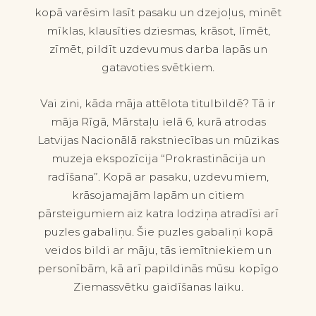
kopā varēsim lasīt pasaku un dzejoļus, minēt
mīklas, klausīties dziesmas, krāsot, līmēt,
zīmēt, pildīt uzdevumus darba lapās un
gatavoties svētkiem.
Vai zini, kāda māja attēlota titulbildē? Tā ir
māja Rīgā, Mārstaļu ielā 6, kurā atrodas
Latvijas Nacionālā rakstniecības un mūzikas
muzeja ekspozīcija “Prokrastinācija un
radīšana”. Kopā ar pasaku, uzdevumiem,
krāsojamajām lapām un citiem
pārsteigumiem aiz katra lodziņa atradīsi arī
puzles gabaliņu. Šie puzles gabaliņi kopā
veidos bildi ar māju, tās iemītniekiem un
personībām, kā arī papildinās mūsu kopīgo
Ziemassvētku gaidīšanas laiku.