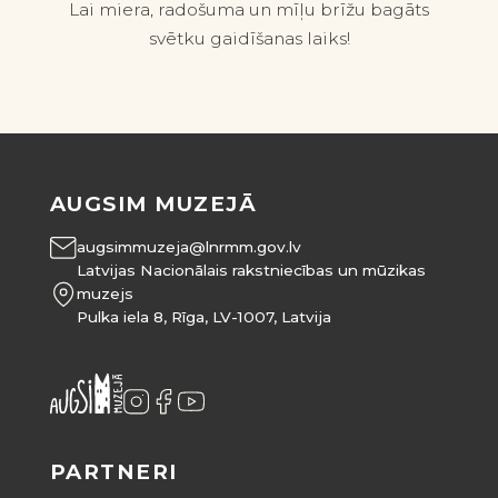
Lai miera, radošuma un mīļu brīžu bagāts
svētku gaidīšanas laiks!
AUGSIM MUZEJĀ
augsimmuzeja@lnrmm.gov.lv
Latvijas Nacionālais rakstniecības un mūzikas
muzejs
Pulka iela 8, Rīga, LV-1007, Latvija
PARTNERI