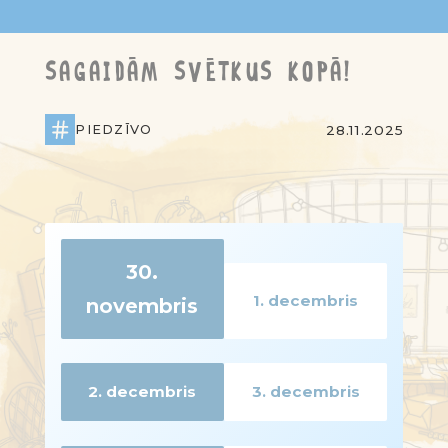
SAGAIDĀM SVĒTKUS KOPĀ!
PIEDZĪVO
28.11.2025
30.
1. decembris
novembris
Opens in a modal
Opens in a modal
2. decembris
3. decembris
Opens in a modal
Opens in a modal